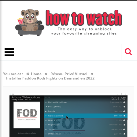
»
»
You are at :
Home
Réseau Privé Virtuel
Installer l’addon Kodi Fights on Demand en 2022