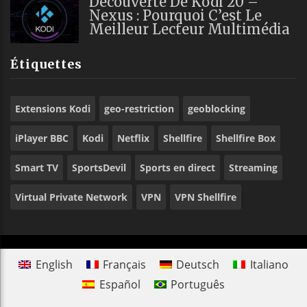
Découverte De Kodi 20 –
Nexus : Pourquoi C’est Le
Meilleur Lecteur Multimédia
Étiquettes
Extensions Kodi
geo-restriction
geoblocking
iPlayer BBC
Kodi
Netflix
Shellfire
Shellfire Box
Smart TV
SportsDevil
Sports en direct
Streaming
Virtual Private Network
VPN
VPN Shellfire
English
Français
Deutsch
Italiano
Español
Português