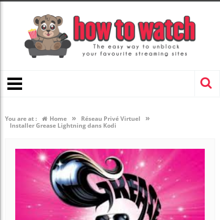
»
»
You are at :
Home
Réseau Privé Virtuel
Installer Grease Lightning dans Kodi