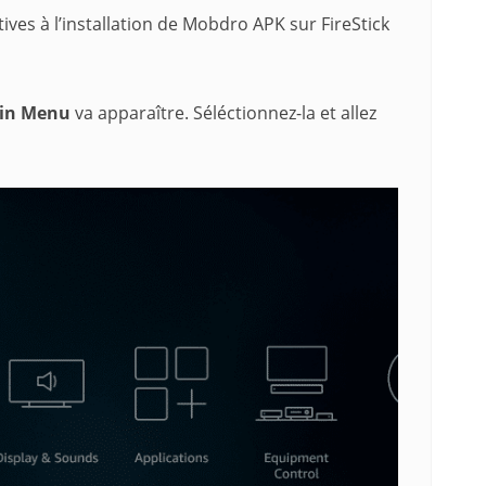
ves à l’installation de Mobdro APK sur FireStick
in Menu
va apparaître. Séléctionnez-la et allez