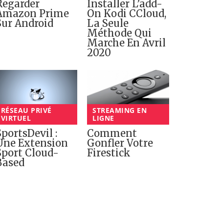
Regarder
Installer L’add-
Amazon Prime
On Kodi CCloud,
Sur Android
La Seule
Méthode Qui
Marche En Avril
2020
RÉSEAU PRIVÉ
STREAMING EN
VIRTUEL
LIGNE
SportsDevil :
Comment
Une Extension
Gonfler Votre
Sport Cloud-
Firestick
Based