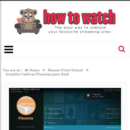
»
»
You are at :
Home
Réseau Privé Virtuel
Installer l’add-on Placenta pour Kodi