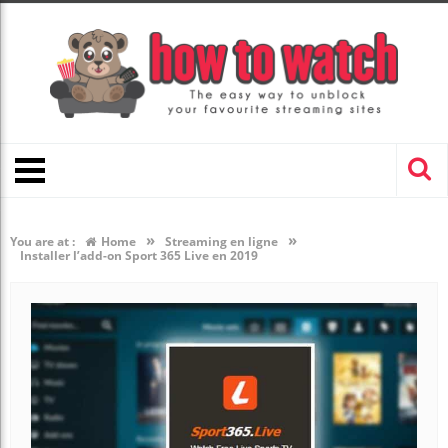
»
»
You are at :
Home
Streaming en ligne
Installer l’add-on Sport 365 Live en 2019