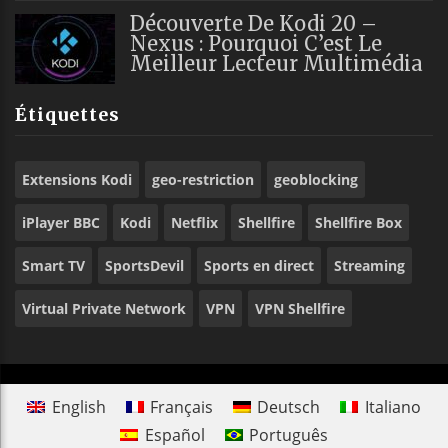
Découverte De Kodi 20 –
Nexus : Pourquoi C’est Le
Meilleur Lecteur Multimédia
Étiquettes
Extensions Kodi
geo-restriction
geoblocking
iPlayer BBC
Kodi
Netflix
Shellfire
Shellfire Box
Smart TV
SportsDevil
Sports en direct
Streaming
Virtual Private Network
VPN
VPN Shellfire
English
Français
Deutsch
Italiano
Español
Português