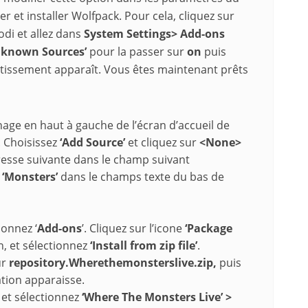
 et installer Wolfpack. Pour cela, cliquez sur
odi et allez dans
System Settings> Add-ons
nknown Sources’
pour la passer sur
on
puis
tissement apparaît. Vous êtes maintenant prêts
nage en haut à gauche de l’écran d’accueil de
. Choisissez
‘Add Source’
et cliquez sur
<None>
dresse suivante dans le champ suivant
z
‘Monsters’
dans le champs texte du bas de
ionnez ‘
Add-ons
’. Cliquez sur l’icone
‘Package
n, et sélectionnez
‘Install from zip file’
.
ur
repository.Wherethemonsterslive.zip,
puis
ation apparaisse.
et sélectionnez
‘Where The Monsters Live’ >