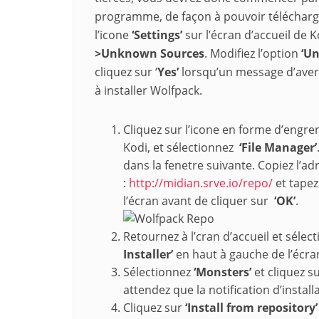
programme, de façon à pouvoir télécharger
l’icone
‘Settings’
sur l’écran d’accueil de K
>Unknown Sources
. Modifiez l’option
‘U
cliquez sur ‘
Yes’
lorsqu’un message d’aver
à installer Wolfpack.
Cliquez sur l’icone en forme d’engre
Kodi, et sélectionnez
‘File Manager’
dans la fenetre suivante. Copiez l’a
:
http://midian.srve.io/repo/
et tape
l’écran avant de cliquer sur
‘OK’
.
Retournez à l’cran d’accueil et sélect
Installer’
en haut à gauche de l’écra
Sélectionnez
‘Monsters’
et cliquez s
attendez que la notification d’install
Cliquez sur
‘Install from repository’