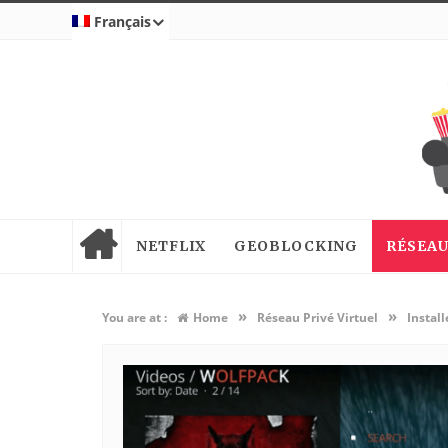
Français
NETFLIX
GEOBLOCKING
RÉSEAU
»
»
You are at :
Home
Réseau Privé Virtuel
Instal