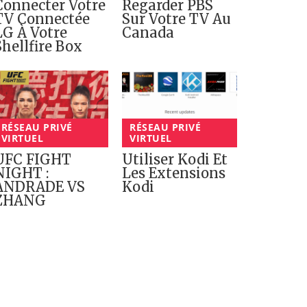
Connecter Votre
Regarder PBS
TV Connectée
Sur Votre TV Au
LG À Votre
Canada
Shellfire Box
RÉSEAU PRIVÉ
RÉSEAU PRIVÉ
VIRTUEL
VIRTUEL
UFC FIGHT
Utiliser Kodi Et
NIGHT :
Les Extensions
ANDRADE VS
Kodi
ZHANG