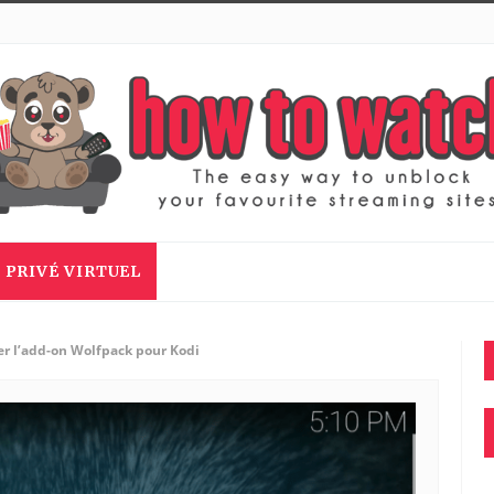
 PRIVÉ VIRTUEL
ler l’add-on Wolfpack pour Kodi