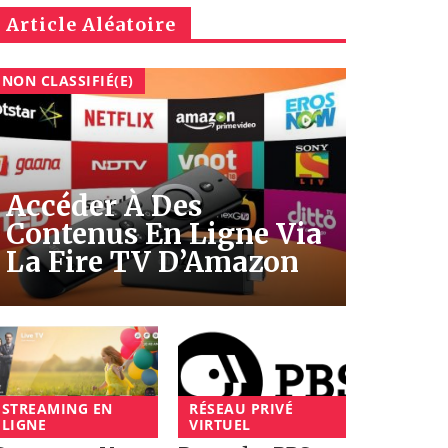
Article Aléatoire
NON CLASSIFIÉ(E)
Accéder À Des
Contenus En Ligne Via
La Fire TV D’Amazon
STREAMING EN
RÉSEAU PRIVÉ
LIGNE
VIRTUEL