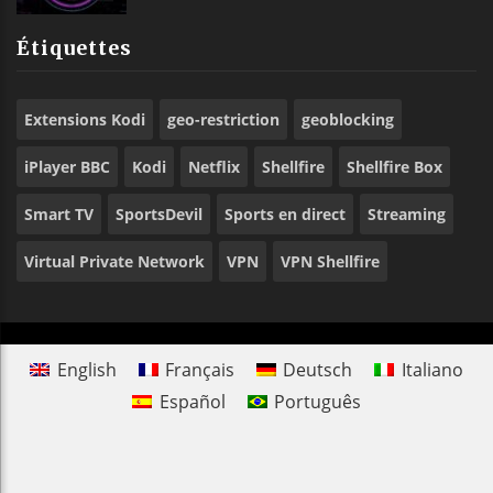
Étiquettes
Extensions Kodi
geo-restriction
geoblocking
iPlayer BBC
Kodi
Netflix
Shellfire
Shellfire Box
Smart TV
SportsDevil
Sports en direct
Streaming
Virtual Private Network
VPN
VPN Shellfire
English
Français
Deutsch
Italiano
Español
Português