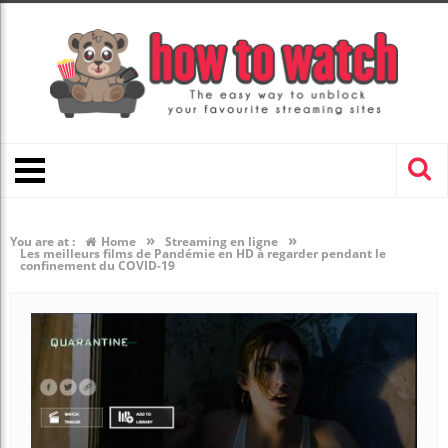
»
»
You are at :
Home
Streaming en ligne
Les meilleurs films de Pandémie en HD à regarder pendant le
confinement du COVID-19