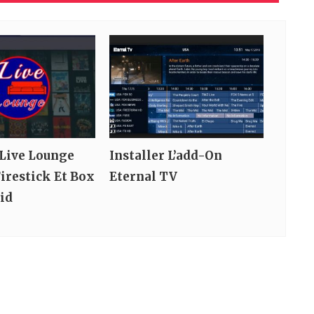
 Live Lounge
Installer L’add-On
irestick Et Box
Eternal TV
id