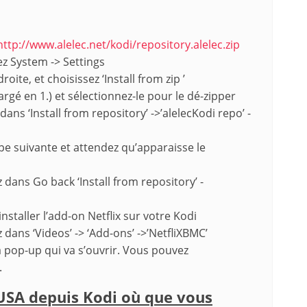
http://www.alelec.net/kodi/repository.alelec.zip
ez System -> Settings
oite, et choisissez ‘Install from zip ’
argé en 1.) et sélectionnez-le pour le dé-zipper
ns ‘Install from repository’ ->’alelecKodi repo’ -
pe suivante et attendez qu’apparaisse le
dans Go back ‘Install from repository’ -
staller l’add-on Netflix sur votre Kodi
z dans ‘Videos’ -> ‘Add-ons’ ->’NetfliXBMC’
la pop-up qui va s’ouvrir. Vous pouvez
.
USA depuis Kodi où que vous