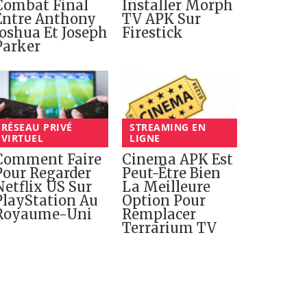
Combat Final
Installer Morph
Entre Anthony
TV APK Sur
Joshua Et Joseph
Firestick
Parker
RÉSEAU PRIVÉ
STREAMING EN
VIRTUEL
LIGNE
Comment Faire
Cinema APK Est
Pour Regarder
Peut-Être Bien
Netflix US Sur
La Meilleure
PlayStation Au
Option Pour
Royaume-Uni
Remplacer
Terrarium TV