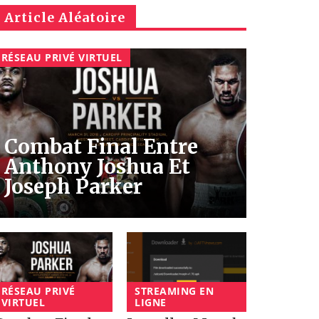
Article Aléatoire
RÉSEAU PRIVÉ VIRTUEL
Combat Final Entre
Anthony Joshua Et
Joseph Parker
RÉSEAU PRIVÉ
STREAMING EN
VIRTUEL
LIGNE