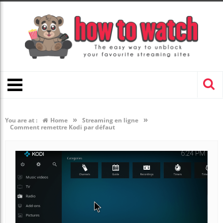
»
»
You are at :
Home
Streaming en ligne
Comment remettre Kodi par défaut