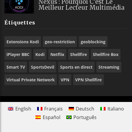
Nexus : Pourquoi C’est Le
Meilleur Lecteur Multimédia
Étiquettes
Extensions Kodi
geo-restriction
geoblocking
iPlayer BBC
Kodi
Netflix
Shellfire
Shellfire Box
Smart TV
SportsDevil
Sports en direct
Streaming
Virtual Private Network
VPN
VPN Shellfire
English
Français
Deutsch
Italiano
Español
Português