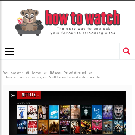
»
»
You are at :
Home
Réseau Privé Virtuel
Restrictions d’accès, ou Netflix vs. le reste du monde.