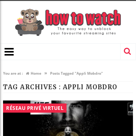
»
You are at :
Home
Posts Tagged "Appli Mobdro"
TAG ARCHIVES :
APPLI MOBDRO
RÉSEAU PRIVÉ VIRTUEL