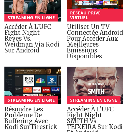
RÉSEAU PRIVÉ
STREAMING EN LIGNE
VIRTUEL
Accéder À L’UFC
Utiliser Un TV
Fight Night –
Connectée Android
Reyes Vs.
Pour Accéder Aux
Weidman Via Kodi
Meilleures
Sur Android
Émissions
Disponibles
STREAMING EN LIGNE
STREAMING EN LIGNE
Résoudre Les
Accéder À L’UFC
Problème De
Fight Night
Buffering Avec
SMITH Vs.
Kodi Sur Firestick
TEIXEIRA Sur Kodi