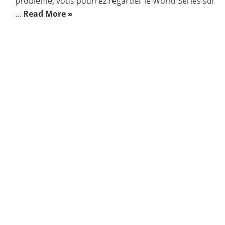
problème, vous pourrez regarder le World Series sur
...
Read More »