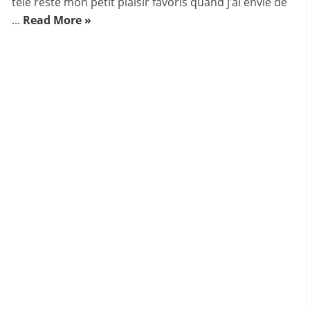
télé reste mon petit plaisir favoris quand j’ai envie de
...
Read More »