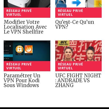
RÉSEAU PRIVÉ
RÉSEAU PRIVÉ
VIRTUEL
VIRTUEL
Modifier Votre
Qu’est-Ce Qu’un
Localisation Avec
VPN?
Le VPN Shellfire
RÉSEAU PRIVÉ
RÉSEAU PRIVÉ
VIRTUEL
VIRTUEL
Paramétrer Un
UFC FIGHT NIGHT
VPN Pour Kodi
: ANDRADE VS
Sous Windows
ZHANG