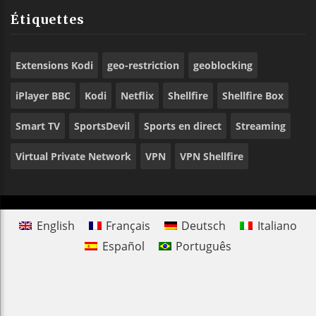
Étiquettes
Extensions Kodi
geo-restriction
geoblocking
iPlayer BBC
Kodi
Netflix
Shellfire
Shellfire Box
Smart TV
SportsDevil
Sports en direct
Streaming
Virtual Private Network
VPN
VPN Shellfire
English
Français
Deutsch
Italiano
Español
Português