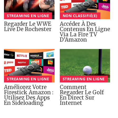
STREAMING EN LIGNE
NON CLASSIFIÉ(E)
Regarder Le WWE
Accéder À Des
Live De Rochester
Contenus En Ligne
Via La Fire TV
D’Amazon
STREAMING EN LIGNE
STREAMING EN LIGNE
Améliorez Votre
Comment
Firestick Amazon :
Regarder Le Golf
Utilisez Des Apps
En Direct Sur
En Sideloading
Internet