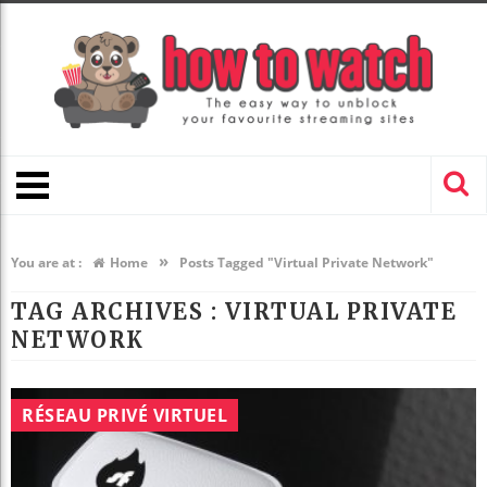
»
You are at :
Home
Posts Tagged "Virtual Private Network"
TAG ARCHIVES :
VIRTUAL PRIVATE
NETWORK
RÉSEAU PRIVÉ VIRTUEL