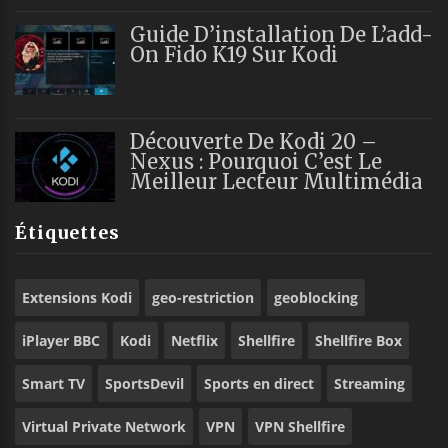
Guide D’installation De L’add-
On Fido K19 Sur Kodi
Découverte De Kodi 20 –
Nexus : Pourquoi C’est Le
Meilleur Lecteur Multimédia
Étiquettes
Extensions Kodi
geo-restriction
geoblocking
iPlayer BBC
Kodi
Netflix
Shellfire
Shellfire Box
Smart TV
SportsDevil
Sports en direct
Streaming
Virtual Private Network
VPN
VPN Shellfire