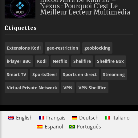
Nexus : Pourquoi C’est Le
Meilleur Lecteur Multimédia
Étiquettes
Extensions Kodi
geo-restriction
geoblocking
iPlayer BBC
Kodi
Netflix
Shellfire
Shellfire Box
Smart TV
SportsDevil
Sports en direct
Streaming
Virtual Private Network
VPN
VPN Shellfire
English
Français
Deutsch
Italiano
Español
Português