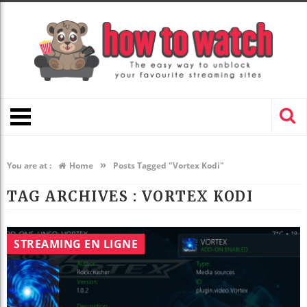
»
You are at :
Home
Posts Tagged "Vortex Kodi"
TAG ARCHIVES :
VORTEX KODI
STREAMING EN LIGNE