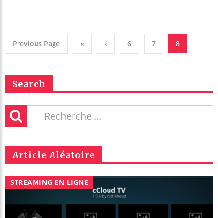
Previous Page
«
‹
6
7
8
Search
Article Aléatoire
STREAMING EN LIGNE