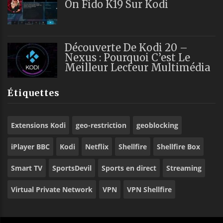
On Fido K19 Sur Kodi
Découverte De Kodi 20 –
Nexus : Pourquoi C’est Le
Meilleur Lecteur Multimédia
Étiquettes
Extensions Kodi
geo-restriction
geoblocking
iPlayer BBC
Kodi
Netflix
Shellfire
Shellfire Box
Smart TV
SportsDevil
Sports en direct
Streaming
Virtual Private Network
VPN
VPN Shellfire