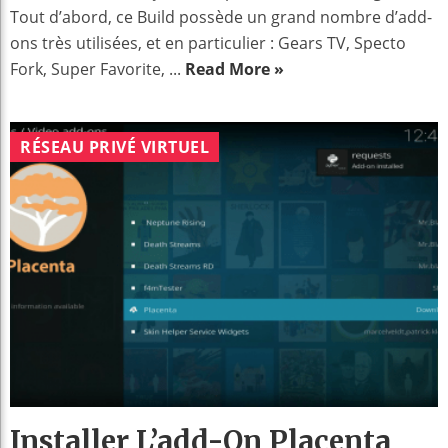
Tout d’abord, ce Build possède un grand nombre d’add-
ons très utilisées, et en particulier : Gears TV, Specto
Fork, Super Favorite, ...
Read More »
RÉSEAU PRIVÉ VIRTUEL
Installer L’add-On Placenta