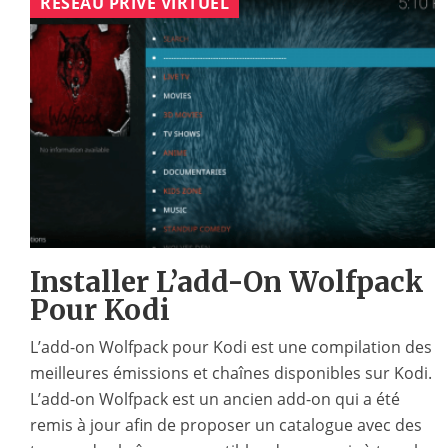
RÉSEAU PRIVÉ VIRTUEL
Installer L’add-On Wolfpack
Pour Kodi
L’add-on Wolfpack pour Kodi est une compilation des
meilleures émissions et chaînes disponibles sur Kodi.
L’add-on Wolfpack est un ancien add-on qui a été
remis à jour afin de proposer un catalogue avec des