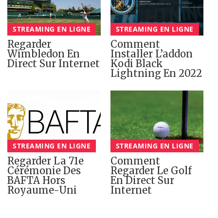
STREAMING EN LIGNE
STREAMING EN LIGNE
Regarder
Comment
Wimbledon En
Installer L’addon
Direct Sur Internet
Kodi Black
Lightning En 2022
STREAMING EN LIGNE
STREAMING EN LIGNE
Regarder La 71e
Comment
Cérémonie Des
Regarder Le Golf
BAFTA Hors
En Direct Sur
Royaume-Uni
Internet