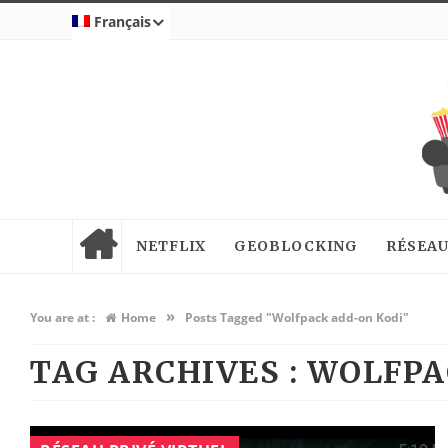
Français
NETFLIX
GEOBLOCKING
RÉSEAU
»
You are at :
Home
Posts Tagged "Wolfpack add-on Kodi"
TAG ARCHIVES :
WOLFPA