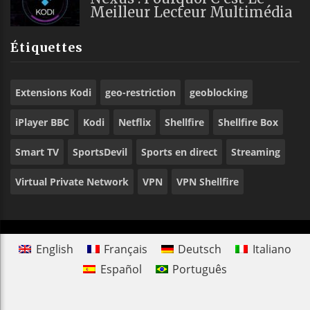
Meilleur Lecteur Multimédia
Étiquettes
Extensions Kodi
geo-restriction
geoblocking
iPlayer BBC
Kodi
Netflix
Shellfire
Shellfire Box
Smart TV
SportsDevil
Sports en direct
Streaming
Virtual Private Network
VPN
VPN Shellfire
English
Français
Deutsch
Italiano
Español
Português