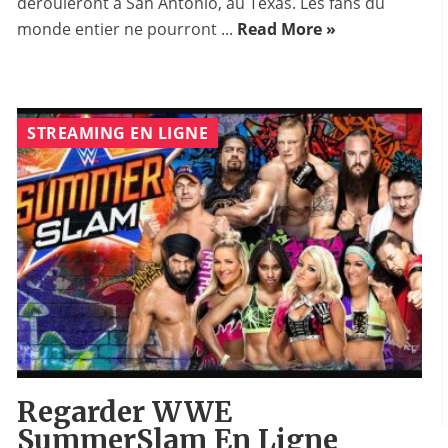
dérouleront à San Antonio, au Texas. Les fans du
monde entier ne pourront ...
Read More »
STREAMING EN LIGNE
Regarder WWE
SummerSlam En Ligne