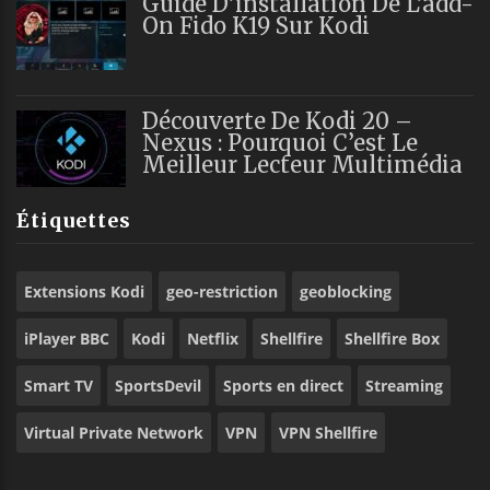
Guide D’installation De L’add-
On Fido K19 Sur Kodi
Découverte De Kodi 20 –
Nexus : Pourquoi C’est Le
Meilleur Lecteur Multimédia
Étiquettes
Extensions Kodi
geo-restriction
geoblocking
iPlayer BBC
Kodi
Netflix
Shellfire
Shellfire Box
Smart TV
SportsDevil
Sports en direct
Streaming
Virtual Private Network
VPN
VPN Shellfire