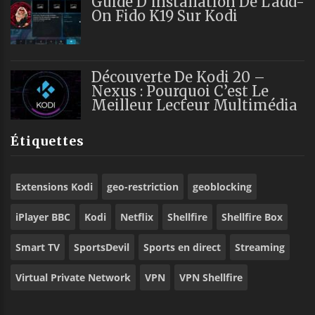
Guide D’installation De L’add-
On Fido K19 Sur Kodi
Découverte De Kodi 20 –
Nexus : Pourquoi C’est Le
Meilleur Lecteur Multimédia
Étiquettes
Extensions Kodi
geo-restriction
geoblocking
iPlayer BBC
Kodi
Netflix
Shellfire
Shellfire Box
Smart TV
SportsDevil
Sports en direct
Streaming
Virtual Private Network
VPN
VPN Shellfire