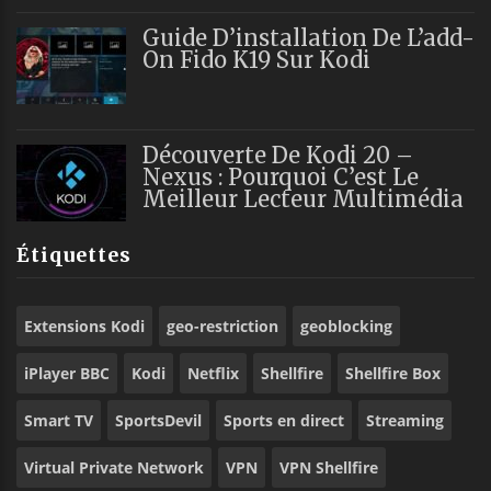
Guide D’installation De L’add-
On Fido K19 Sur Kodi
Découverte De Kodi 20 –
Nexus : Pourquoi C’est Le
Meilleur Lecteur Multimédia
Étiquettes
Extensions Kodi
geo-restriction
geoblocking
iPlayer BBC
Kodi
Netflix
Shellfire
Shellfire Box
Smart TV
SportsDevil
Sports en direct
Streaming
Virtual Private Network
VPN
VPN Shellfire