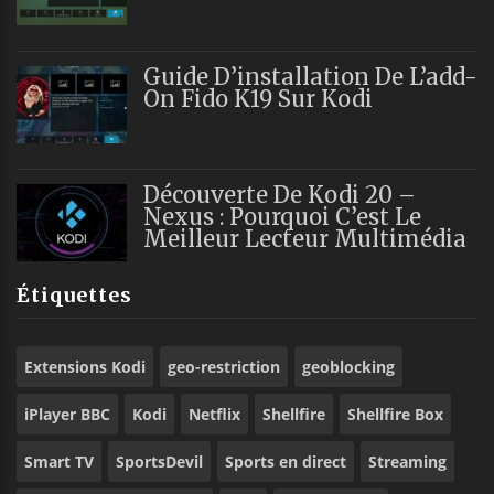
Guide D’installation De L’add-
On Fido K19 Sur Kodi
Découverte De Kodi 20 –
Nexus : Pourquoi C’est Le
Meilleur Lecteur Multimédia
Étiquettes
Extensions Kodi
geo-restriction
geoblocking
iPlayer BBC
Kodi
Netflix
Shellfire
Shellfire Box
Smart TV
SportsDevil
Sports en direct
Streaming