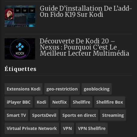
Guide D’installation De L’add-
On Fido K19 Sur Kodi
Découverte De Kodi 20 –
Nexus : Pourquoi C’est Le
Meilleur Lecteur Multimédia
Étiquettes
Extensions Kodi
geo-restriction
geoblocking
iPlayer BBC
Kodi
Netflix
Shellfire
Shellfire Box
Smart TV
SportsDevil
Sports en direct
Streaming
Virtual Private Network
VPN
VPN Shellfire