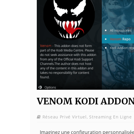
VENOM KODI ADDON 
Réseau Privé Virtuel
,
Streaming En Ligne
Imaginez une configuration personnalisée