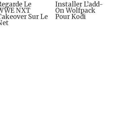
Regarde Le
Installer L’add-
WWE NXT
On Wolfpack
Takeover Sur Le
Pour Kodi
Net