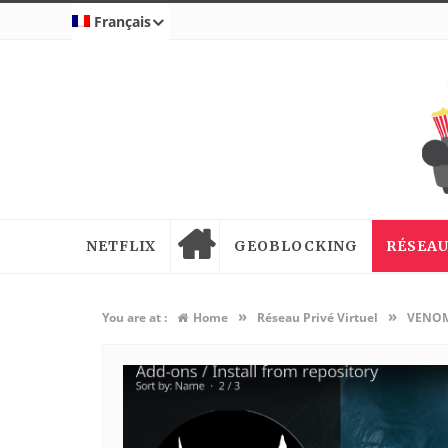
Français
NETFLIX
GEOBLOCKING
RÉSEAU
»
»
You are at :
Home
Réseau Privé Virtuel
VENOM