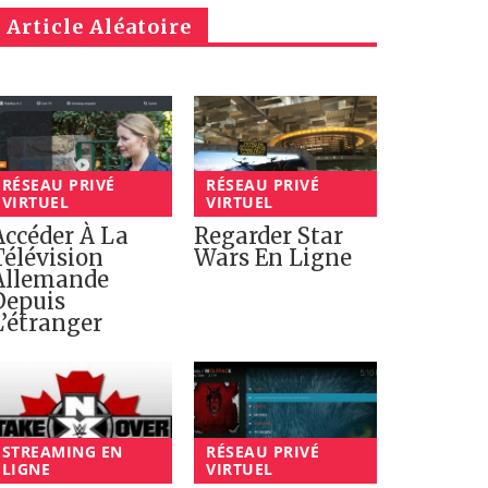
Article Aléatoire
RÉSEAU PRIVÉ
RÉSEAU PRIVÉ
VIRTUEL
VIRTUEL
Accéder À La
Regarder Star
Télévision
Wars En Ligne
Allemande
Depuis
L’étranger
STREAMING EN
RÉSEAU PRIVÉ
LIGNE
VIRTUEL