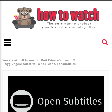
»
»
You are at :
Home
Reti Private Virtuali
Aggiungere sottotitoli a Kodi con Opensubtitles