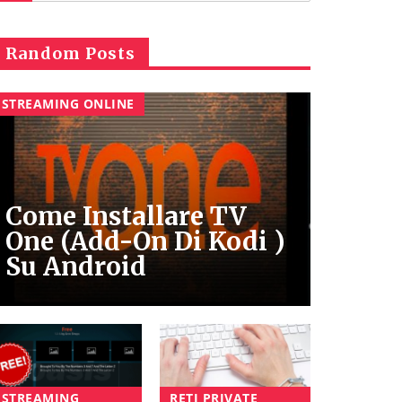
Random Posts
STREAMING ONLINE
Come Installare TV
One (Add-On Di Kodi )
Su Android
STREAMING
RETI PRIVATE