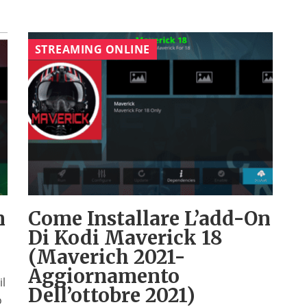
STREAMING ONLINE
n
Come Installare L’add-On
Di Kodi Maverick 18
(Maverich 2021-
Aggiornamento
il
Dell’ottobre 2021)
o