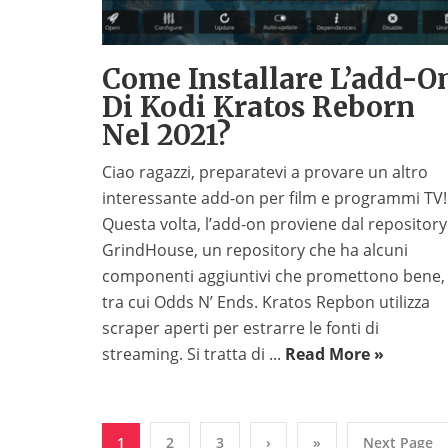
Come Installare L’add-O
Di Kodi Kratos Reborn
Nel 2021?
Ciao ragazzi, preparatevi a provare un altro
interessante add-on per film e programmi TV!
Questa volta, l’add-on proviene dal repository
GrindHouse, un repository che ha alcuni
componenti aggiuntivi che promettono bene,
tra cui Odds N’ Ends. Kratos Repbon utilizza
scraper aperti per estrarre le fonti di
streaming. Si tratta di ...
Read More »
1
2
3
›
»
Next Page