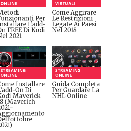
ONLINE
VIRTUALI
Metodi
Come Aggirare
Funzionanti Per
Le Restrizioni
Installare L’add-
Legate Ai Paesi
On FREE Di Kodi
Nel 2018
Nel 2021
STREAMING
STREAMING
ONLINE
ONLINE
Come Installare
Guida Completa
L’add-On Di
Per Guardare La
Kodi Maverick
NHL Online
18 (Maverich
2021-
Aggiornamento
Dell’ottobre
2021)