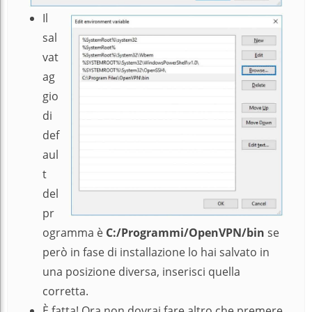
Il
sal
vat
ag
gio
di
def
aul
t
del
pr
ogramma è
C:/Programmi/OpenVPN/bin
se
però in fase di installazione lo hai salvato in
una posizione diversa, inserisci quella
corretta.
È fatta! Ora non dovrai fare altro che premere