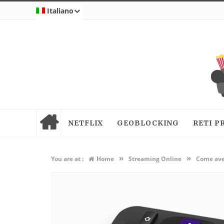
Italiano
NETFLIX
GEOBLOCKING
RETI P
»
»
You are at :
Home
Streaming Online
Come ave