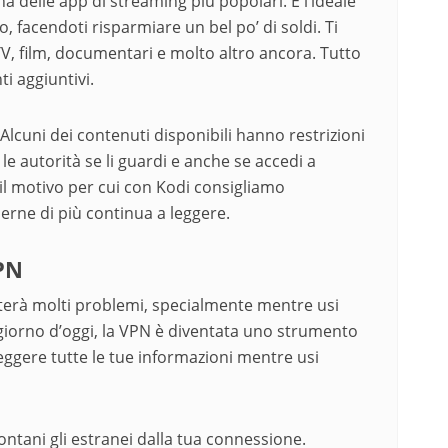
 delle app di streaming più popolari. È l’ideale
, facendoti risparmiare un bel po’ di soldi. Ti
V, film, documentari e molto altro ancora. Tutto
i aggiuntivi.
Alcuni dei contenuti disponibili hanno restrizioni
le autorità se li guardi e anche se accedi a
il motivo per cui con Kodi consigliamo
rne di più continua a leggere.
PN
iterà molti problemi, specialmente mentre usi
l giorno d’oggi, la VPN è diventata uno strumento
eggere tutte le tue informazioni mentre usi
ntani gli estranei dalla tua connessione.