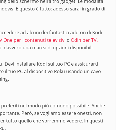
ing dello schermo nell’altro gadget. Le modalità
dows. E questo è tutto; adesso sarai in grado di
 accedere ad alcuni dei fantastici add-on di Kodi
V One per i contenuti televisivi
o
Odin per TV,
ai davvero una marea di opzioni disponibili.
 Devi installare Kodi sul tuo PC e assicurarti
are il tuo PC al dispositivo Roku usando un cavo
ming.
 preferiti nel modo più comodo possibile. Anche
mportante. Però, se vogliamo essere onesti, non
per tutto quello che vorremmo vedere. In questi
ku.