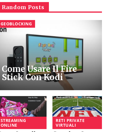
Random Posts
GEOBLOCKING
Come Usare Il Fire
Stick Con Kodi
STREAMING
RETI PRIVATE
ONLINE
VIRTUALI