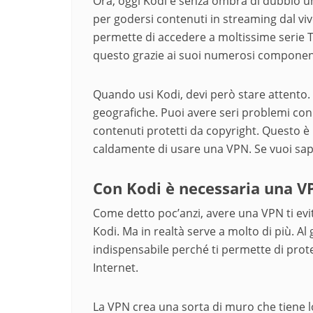
Ora, oggi Kodi è senza ombra di dubbio una
per godersi contenuti in streaming dal vivo
permette di accedere a moltissime serie T
questo grazie ai suoi numerosi component
Quando usi Kodi, devi però stare attento. 
geografiche. Puoi avere seri problemi con 
contenuti protetti da copyright. Questo è 
caldamente di usare una VPN. Se vuoi sape
Con Kodi è necessaria una V
Come detto poc’anzi, avere una VPN ti ev
Kodi. Ma in realtà serve a molto di più. A
indispensabile perché ti permette di prot
Internet.
La VPN crea una sorta di muro che tiene lo