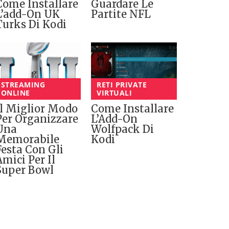
Come Installare
Guardare Le
L’add-On UK
Partite NFL
Turks Di Kodi
STREAMING
RETI PRIVATE
ONLINE
VIRTUALI
Il Miglior Modo
Come Installare
Per Organizzare
L’Add-On
Una
Wolfpack Di
Memorabile
Kodi
Festa Con Gli
Amici Per Il
Super Bowl