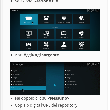
Seleziona
Gestione file
Apri
Aggiungi sorgente
Fai doppio clic su
<Nessuno>
Copia o digita l’URL del repository