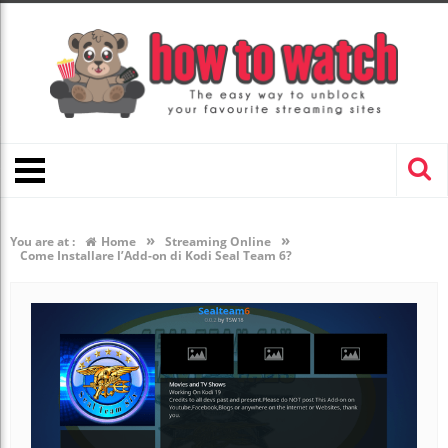
»
»
You are at :
Home
Streaming Online
Come Installare l’Add-on di Kodi Seal Team 6?