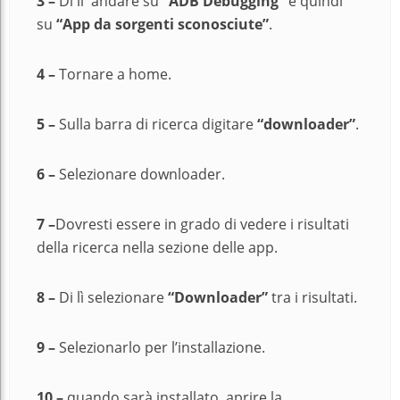
3 –
Di lì andare su
“ADB Debugging”
e quindi
su
“App da sorgenti sconosciute”
.
4 –
Tornare a home.
5 –
Sulla barra di ricerca digitare
“downloader”
.
6 –
Selezionare downloader.
7 –
Dovresti essere in grado di vedere i risultati
della ricerca nella sezione delle app.
8 –
Di lì selezionare
“Downloader”
tra i risultati.
9 –
Selezionarlo per l’installazione.
10 –
quando sarà installato, aprire la