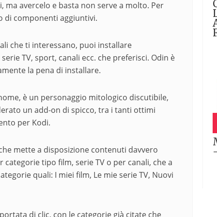
li, ma avercelo e basta non serve a molto. Per
o di componenti aggiuntivi.
li che ti interessano, puoi installare
serie TV, sport, canali ecc. che preferisci. Odin è
amente la pena di installare.
 nome, è un personaggio mitologico discutibile,
ato un add-on di spicco, tra i tanti ottimi
ento per Kodi.
 che mette a disposizione contenuti davvero
 categorie tipo film, serie TV o per canali, che a
ategorie quali: I miei film, Le mie serie TV, Nuovi
portata di clic, con le categorie già citate che