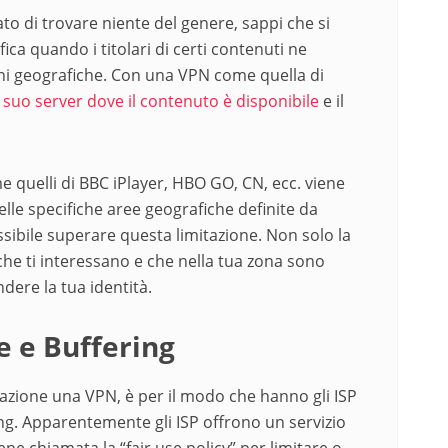
ato di trovare niente del genere, sappi che si
fica quando i titolari di certi contenuti ne
ioni geografiche. Con una VPN come quella di
n suo server dove il contenuto è disponibile
e il
e quelli di BBC iPlayer, HBO GO, CN, ecc. viene
elle specifiche aree geografiche definite da
ssibile superare questa limitazione. Non solo la
che ti interessano e che nella tua zona sono
dere la tua identità.
e e Buffering
azione una VPN, è per il modo che hanno gli ISP
ming. Apparentemente gli ISP offrono un servizio
ene chiamata la “fair use policy” per limitare o