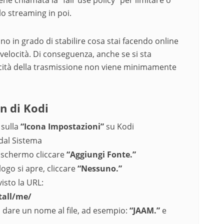
lo streaming in poi.
o in grado di stabilire cosa stai facendo online
velocità. Di conseguenza, anche se si sta
cità della trasmissione non viene minimamente
n di Kodi
e sulla
“Icona Impostazioni”
su Kodi
dal Sistema
o schermo cliccare
“Aggiungi Fonte.”
logo si apre, cliccare
“Nessuno.”
isto la URL:
tall/me/
, dare un nome al file, ad esempio:
“JAAM.”
e