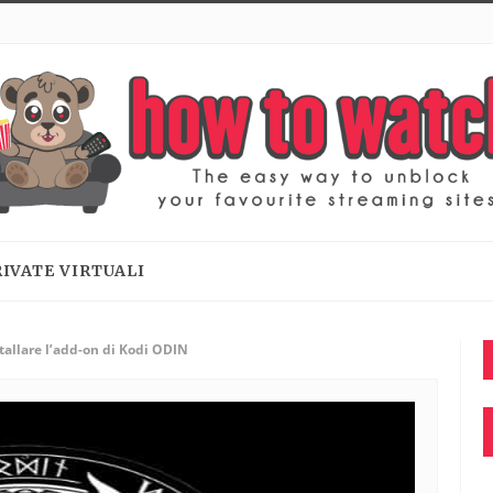
RIVATE VIRTUALI
allare l’add-on di Kodi ODIN