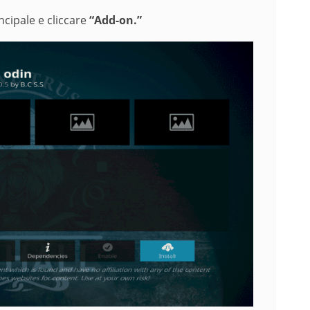
ncipale e cliccare
“Add-on.”