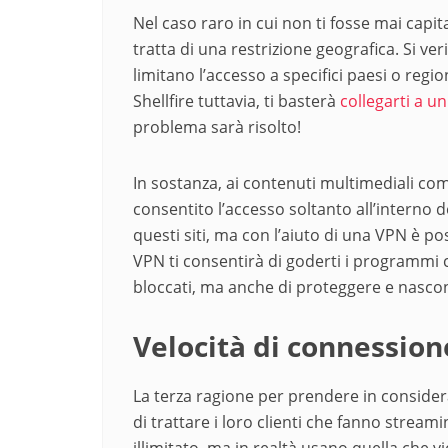
Nel caso raro in cui non ti fosse mai capit
tratta di una restrizione geografica. Si veri
limitano l’accesso a specifici paesi o reg
Shellfire tuttavia, ti basterà
collegarti a u
problema sarà risolto!
In sostanza, ai contenuti multimediali com
consentito l’accesso soltanto all’interno d
questi siti, ma con l’aiuto di una VPN è po
VPN ti consentirà di goderti i programmi 
bloccati, ma anche di proteggere e nascon
Velocità di connession
La terza ragione per prendere in consider
di trattare i loro clienti che fanno strea
illimitato, ma in realtà usano quella che vi