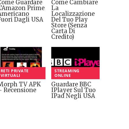
Come Guardare
Come Cambiare
L’Amazon Prime
La
Americano
Localizzazione
Fuori Dagli USA
Del Tuo Play
Store (senza
Carta Di
Credito)
RETI PRIVATE
STREAMING
VIRTUALI
ONLINE
Morph TV APK
Guardare BBC
– Recensione
IPlayer Sul Tuo
IPad Negli USA