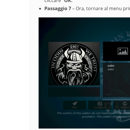
cliccare
“OK.”
Passaggio 7
– Ora, tornare al menu pri