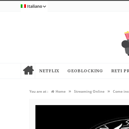
Italiano
NETFLIX
GEOBLOCKING
RETI P
»
»
You are at :
Home
Streaming Online
Come inst