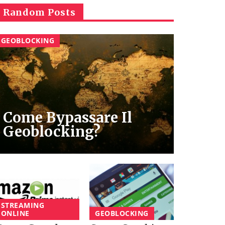
Random Posts
GEOBLOCKING
Come Bypassare Il
Geoblocking?
STREAMING
ONLINE
GEOBLOCKING