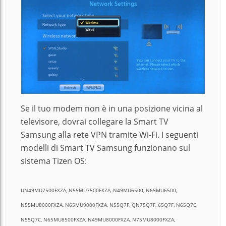
Se il tuo modem non è in una posizione vicina al
televisore, dovrai collegare la Smart TV
Samsung alla rete VPN tramite Wi-Fi. I seguenti
modelli di Smart TV Samsung funzionano sul
sistema Tizen OS:
UN49MU7500FXZA, N55MU7500FXZA, N49MU6500, N65MU6500,
N55MU8000FXZA, N65MU9000FXZA, N55Q7F, QN75Q7F, 65Q7F, N65Q7C,
N55Q7C, N65MU8500FXZA, N49MU8000FXZA, N75MU8000FXZA,