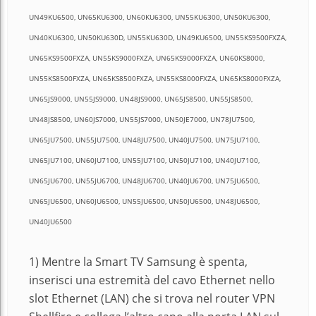
UN49KU6500, UN65KU6300, UN60KU6300, UN55KU6300, UN50KU6300,
UN40KU6300, UN50KU630D, UN55KU630D, UN49KU6500, UN55KS9500FXZA,
UN65KS9500FXZA, UN55KS9000FXZA, UN65KS9000FXZA, UN60KS8000,
UN55KS8500FXZA, UN65KS8500FXZA, UN55KS8000FXZA, UN65KS8000FXZA,
UN65JS9000, UN55JS9000, UN48JS9000, UN65JS8500, UN55JS8500,
UN48JS8500, UN60JS7000, UN55JS7000, UN50JE7000, UN78JU7500,
UN65JU7500, UN55JU7500, UN48JU7500, UN40JU7500, UN75JU7100,
UN65JU7100, UN60JU7100, UN55JU7100, UN50JU7100, UN40JU7100,
UN65JU6700, UN55JU6700, UN48JU6700, UN40JU6700, UN75JU6500,
UN65JU6500, UN60JU6500, UN55JU6500, UN50JU6500, UN48JU6500,
UN40JU6500
1) Mentre la Smart TV Samsung è spenta,
inserisci una estremità del cavo Ethernet nello
slot Ethernet (LAN) che si trova nel router VPN