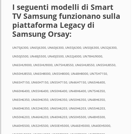
I seguenti modelli di Smart
TV Samsung funzionano sulla
piattaforma Legacy di
Samsung Orsay:
UN75J6300, UN65J6300, UN60J6300, UN55J6300, UN50J6300, UN32J6300,
UN50J5500, UN48J5500, UN40J5500, UN32J4000, UN78HU9000,
UN65HU9000, UN55HU9000, UN75HU8550, UN65HU8550, UN55HU8550,
UN50HU8550, UN65H8000, UN55H8000, UN48H8000, UN75H7150,
UN65H7150, UN60H7150, UN55H7150, UN46H7150, UN65H6400,
UN60H6400, UN55H6400, UN50H6400, UN48H6400, UN75H6350,
UN65H6350, UN60H6350, UN55H6350, UN50H6350, UN48H6350,
UN40H6350, UN32H6350, UN65H6203, UN60H6203, UN55H6203,
UN50H6203, UN46H6203, UN40H6203, UN50H5500, UN48H5500,
UN40H5500, UN32H5500, UN50EH5000, UN46EH5000, UN40EH5000,