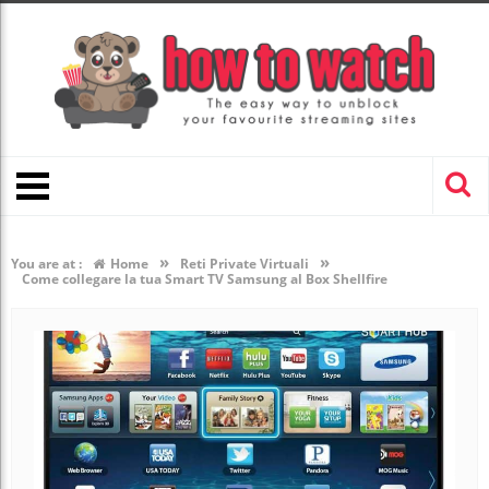
»
»
You are at :
Home
Reti Private Virtuali
Come collegare la tua Smart TV Samsung al Box Shellfire