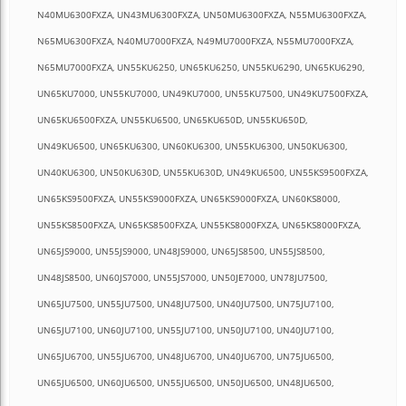
N40MU6300FXZA, UN43MU6300FXZA, UN50MU6300FXZA, N55MU6300FXZA,
N65MU6300FXZA, N40MU7000FXZA, N49MU7000FXZA, N55MU7000FXZA,
N65MU7000FXZA, UN55KU6250, UN65KU6250, UN55KU6290, UN65KU6290,
UN65KU7000, UN55KU7000, UN49KU7000, UN55KU7500, UN49KU7500FXZA,
UN65KU6500FXZA, UN55KU6500, UN65KU650D, UN55KU650D,
UN49KU6500, UN65KU6300, UN60KU6300, UN55KU6300, UN50KU6300,
UN40KU6300, UN50KU630D, UN55KU630D, UN49KU6500, UN55KS9500FXZA,
UN65KS9500FXZA, UN55KS9000FXZA, UN65KS9000FXZA, UN60KS8000,
UN55KS8500FXZA, UN65KS8500FXZA, UN55KS8000FXZA, UN65KS8000FXZA,
UN65JS9000, UN55JS9000, UN48JS9000, UN65JS8500, UN55JS8500,
UN48JS8500, UN60JS7000, UN55JS7000, UN50JE7000, UN78JU7500,
UN65JU7500, UN55JU7500, UN48JU7500, UN40JU7500, UN75JU7100,
UN65JU7100, UN60JU7100, UN55JU7100, UN50JU7100, UN40JU7100,
UN65JU6700, UN55JU6700, UN48JU6700, UN40JU6700, UN75JU6500,
UN65JU6500, UN60JU6500, UN55JU6500, UN50JU6500, UN48JU6500,