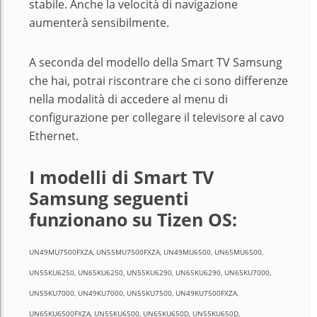
stabile. Anche la velocità di navigazione
aumenterà sensibilmente.
A seconda del modello della Smart TV Samsung
che hai, potrai riscontrare che ci sono differenze
nella modalità di accedere al menu di
configurazione per collegare il televisore al cavo
Ethernet.
I modelli di Smart TV
Samsung seguenti
funzionano su Tizen OS:
UN49MU7500FXZA, UN55MU7500FXZA, UN49MU6500, UN65MU6500,
UN55KU6250, UN65KU6250, UN55KU6290, UN65KU6290, UN65KU7000,
UN55KU7000, UN49KU7000, UN55KU7500, UN49KU7500FXZA,
UN65KU6500FXZA, UN55KU6500, UN65KU650D, UN55KU650D,