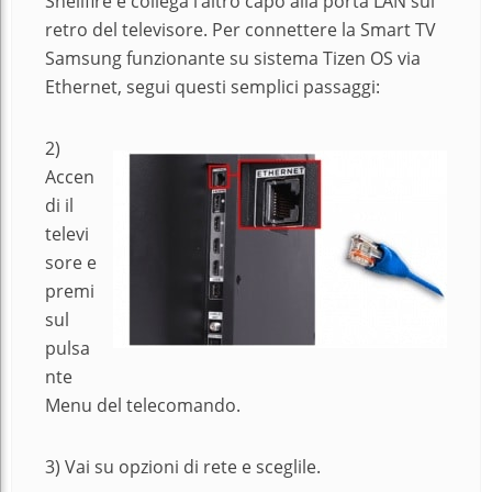
Shellfire e collega l’altro capo alla porta LAN sul
retro del televisore. Per connettere la Smart TV
Samsung funzionante su sistema Tizen OS via
Ethernet, segui questi semplici passaggi:
2)
Accen
di il
televi
sore e
premi
sul
pulsa
nte
Menu del telecomando.
3) Vai su opzioni di rete e sceglile.