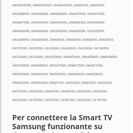
UN32EH5300, UN40EH5300, UN46EH5300, LN46E550, LN40E550,
UN65D8000, UN55D8000, UN46D8000, UN60D7000, UN55D7000,
UN46D7000, UN55D6300, UN46D6300, UN40D6300, UN55D6000,
UN46D6000, UN40D6000, UN32D6000, UN40D5500, UN32D5500,
UN32D4003, UN26D4003, LN46D630, LN40D630, LN46D550, LN40D550,
LN37D550, LN32D550, LN32D450, LN26D450, LN22D450, LN19D450,
LN32D403, LN32D405, UN55C9000, UN46C9000, UN65C8000, UN60C8000,
UN55C8000, UN46C8000, UN55C7000, UN46C7000, UN40C7000,
UN65C6500, UN60C6500, UN55C6500, UN46C6500, UN40C6500,
UN46C6300, UN40C6300, LN46C750, LN55C650, LN46C650, LN40C650,
LN37C650, LN55C630, LN46C630, LN40C630, LN32C450, LN26C450,
LN22C450, LN19C450, LN32C350, LN26C350, LN22C350, LN19C350
Per connettere la Smart TV
Samsung funzionante su