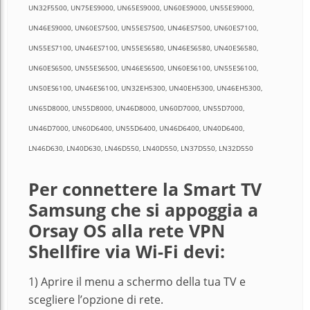
UN32F5500, UN75ES9000, UN65ES9000, UN60ES9000, UN55ES9000,
UN46ES9000, UN60ES7500, UN55ES7500, UN46ES7500, UN60ES7100,
UN55ES7100, UN46ES7100, UN55ES6580, UN46ES6580, UN40ES6580,
UN60ES6500, UN55ES6500, UN46ES6500, UN60ES6100, UN55ES6100,
UN50ES6100, UN46ES6100, UN32EH5300, UN40EH5300, UN46EH5300,
UN65D8000, UN55D8000, UN46D8000, UN60D7000, UN55D7000,
UN46D7000, UN60D6400, UN55D6400, UN46D6400, UN40D6400,
LN46D630, LN40D630, LN46D550, LN40D550, LN37D550, LN32D550
Per connettere la Smart TV
Samsung che si appoggia a
Orsay OS alla rete VPN
Shellfire via Wi-Fi devi:
1) Aprire il menu a schermo della tua TV e
scegliere l’opzione di rete.