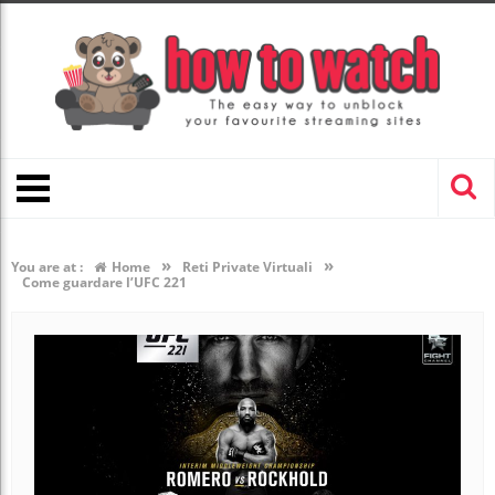
»
»
You are at :
Home
Reti Private Virtuali
Come guardare l’UFC 221