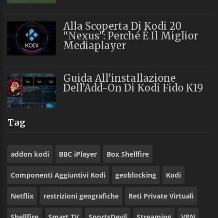
Alla Scoperta Di Kodi 20
“Nexus”: Perché È Il Miglior
Mediaplayer
Guida All’installazione
Dell’Add-On Di Kodi Fido K19
Tag
addon kodi
BBC iPlayer
Box Shellfire
Componenti Aggiuntivi Kodi
geoblocking
Kodi
Netflix
restrizioni geografiche
Reti Private Virtuali
Shellfire
Smart TV
SportsDevil
Streaming
VPN