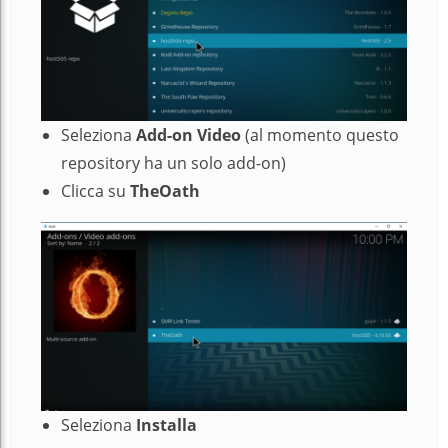
Seleziona
Add-on
Video
(al momento questo
repository ha un solo add-on)
Clicca su
TheOath
Seleziona
Installa