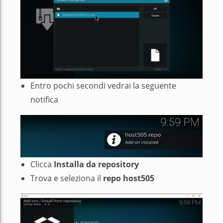
Entro pochi secondi vedrai la seguente
notifica
Clicca
Installa da repository
Trova e seleziona il
repo
host505