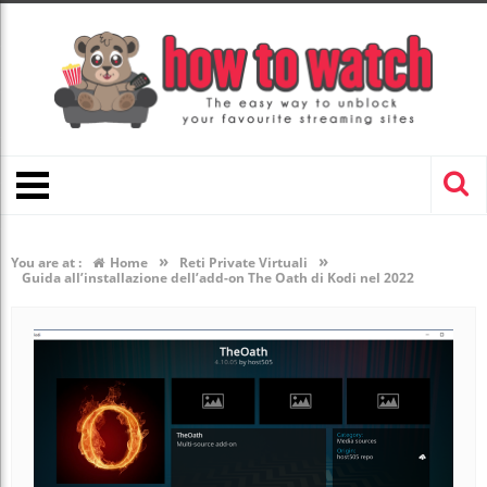
»
»
You are at :
Home
Reti Private Virtuali
Guida all’installazione dell’add-on The Oath di Kodi nel 2022