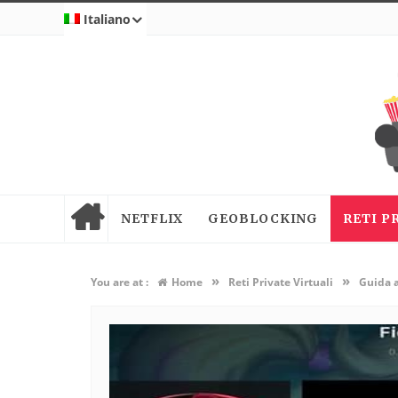
Italiano
NETFLIX
GEOBLOCKING
RETI P
»
»
You are at :
Home
Reti Private Virtuali
Guida a