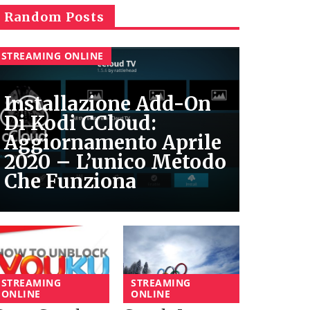
Random Posts
STREAMING ONLINE
Installazione Add-On
Di Kodi CCloud:
Aggiornamento Aprile
2020 – L’unico Metodo
Che Funziona
STREAMING
STREAMING
ONLINE
ONLINE