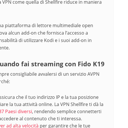
na VPN come quella di Shellfire riduce in maniera
na piattaforma di lettore multimediale open
va alcun add-on che fornisca l’accesso a
abilità di utilizzare Kodi e i suoi add-on in
ente.
uando fai streaming con Fido K19
mpre consigliabile avvalersi di un servizio AVPN
rché:
assicura che il tuo indirizzo IP e la tua posizione
re la tua attività online. La VPN Shellfire ti dà la
37 Paesi diversi
, rendendo semplice connetterti
accedere al contenuto che ti interessa.
er ad alta velocità
per garantire che le tue