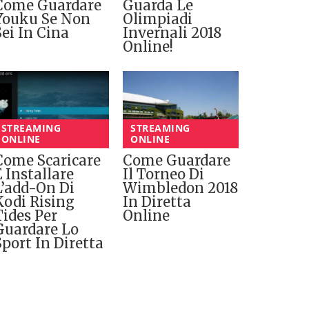
Come Guardare
Guarda Le
Youku Se Non
Olimpiadi
Sei In Cina
Invernali 2018
Online!
STREAMING
STREAMING
ONLINE
ONLINE
Come Scaricare
Come Guardare
E Installare
Il Torneo Di
L’add-On Di
Wimbledon 2018
Kodi Rising
In Diretta
Tides Per
Online
Guardare Lo
Sport In Diretta