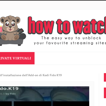
RIVATE VIRTUALI
ll’installazione dell’Add-on di Kodi Fido K19