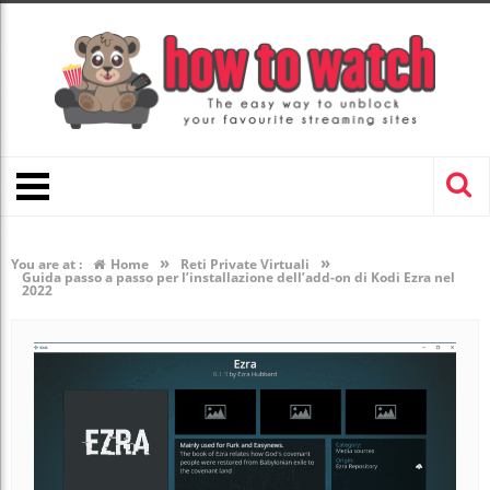
»
»
You are at :
Home
Reti Private Virtuali
Guida passo a passo per l’installazione dell’add-on di Kodi Ezra nel
2022