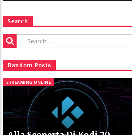
Search
Random Posts
STREAMING ONLINE
Alla Scoperta Di Kodi 20