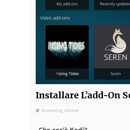
Installare L’add-On S
Streaming Online
Che cos’è Kodi?