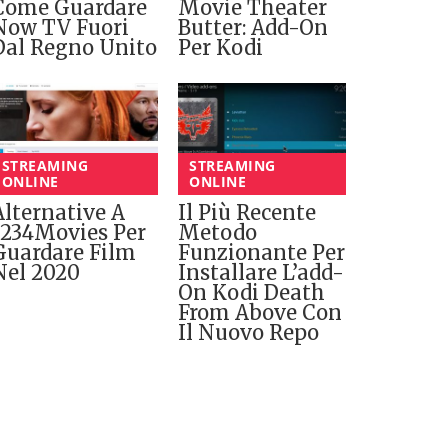
Come Guardare
Movie Theater
Now TV Fuori
Butter: Add-On
Dal Regno Unito
Per Kodi
STREAMING
STREAMING
ONLINE
ONLINE
Alternative A
Il Più Recente
1234Movies Per
Metodo
Guardare Film
Funzionante Per
Nel 2020
Installare L’add-
On Kodi Death
From Above Con
Il Nuovo Repo