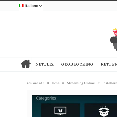
Italiano
NETFLIX
GEOBLOCKING
RETI P
»
»
You are at :
Home
Streaming Online
Installar