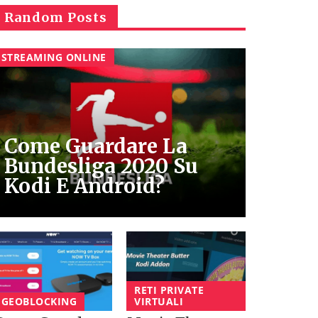
Random Posts
STREAMING ONLINE
Come Guardare La
Bundesliga 2020 Su
Kodi E Android?
RETI PRIVATE
GEOBLOCKING
VIRTUALI