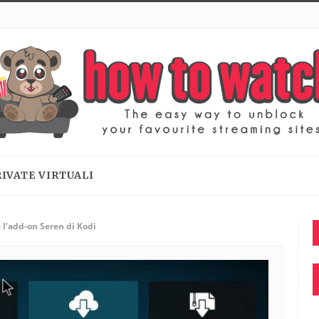
RIVATE VIRTUALI
e l’add-on Seren di Kodi