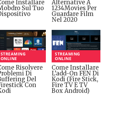
Come Installare
Alternative A
Mobdro Sul Tuo
1234Movies Per
Dispositivo
Guardare Film
Nel 2020
STREAMING
STREAMING
ONLINE
ONLINE
Come Risolvere
Come Installare
Problemi Di
L’add-On FEN Di
Buffering Del
Kodi (Fire Stick,
Firestick Con
Fire TV E TV
Kodi
Box Android)