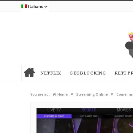
Italiano
NETFLIX
GEOBLOCKING
RETI P
»
»
You are at :
Home
Streaming Online
Come inst