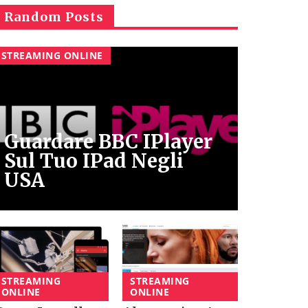
Random Posts
STREAMING ONLINE
Guardare BBC IPlayer
Sul Tuo IPad Negli
USA
STREAMING
STREAMING
ONLINE
ONLINE