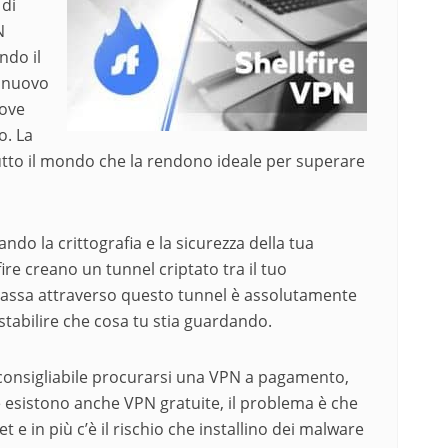
 di
N
ndo il
o nuovo
dove
o. La
tutto il mondo che la rendono ideale per superare
do la crittografia e la sicurezza della tua
re creano un tunnel criptato tra il tuo
he passa attraverso questo tunnel è assolutamente
stabilire che cosa tu stia guardando.
 consigliabile procurarsi una VPN a pagamento,
he esistono anche VPN gratuite, il problema è che
t e in più c’è il rischio che installino dei malware