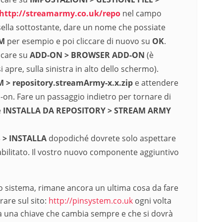
http://streamarmy.co.uk/repo
nel campo
sella sottostante, dare un nome che possiate
AM
per esempio e poi cliccare di nuovo su
OK
.
ccare su
ADD-ON > BROWSER ADD-ON
(è
 apre, sulla sinistra in alto dello schermo).
 > repository.streamArmy-x.x.zip
e attendere
dd-on. Fare un passaggio indietro per tornare di
e
INSTALLA DA REPOSITORY > STREAM ARMY
S > INSTALLA
dopodiché dovrete solo aspettare
o abilitato. Il vostro nuovo componente aggiuntivo
o sistema, rimane ancora un ultima cosa da fare
rare sul sito:
http://pinsystem.co.uk
ogni volta
irà una chiave che cambia sempre e che si dovrà