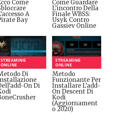
Ecco Come
Come Guardare
Sbloccare
L’incontro Della
L’accesso A
Finale WBSS:
Pirate Bay
Usyk Contro
Gassiev Online
STREAMING
STREAMING
ONLINE
ONLINE
Metodo Di
Metodo
Installazione
Funzionante Per
Dell’add-On Di
Installare L’add-
Kodi
On Descent Di
BoneCrusher
Kodi
(Aggiornament
O 2020)