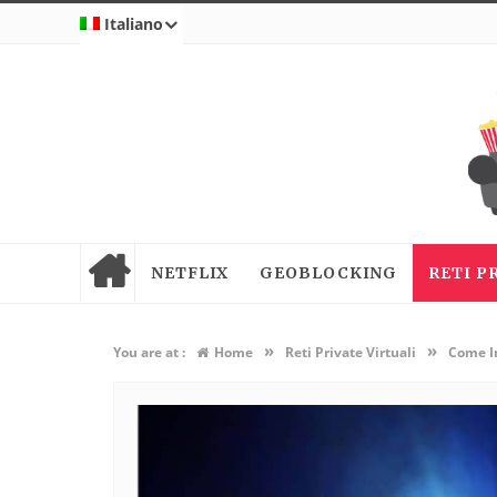
Italiano
NETFLIX
GEOBLOCKING
RETI P
»
»
You are at :
Home
Reti Private Virtuali
Come I