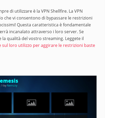
pre di utilizzare è la VPN Shellfire. La VPN
do che vi consentono di bypassare le restrizioni
elocissimi! Questa caratteristica è fondamentale
verrà incanalato attraverso i loro server. Se
la qualità del vostro streaming. Leggete il
sul loro utilizzo per aggirare le restrizioni baste