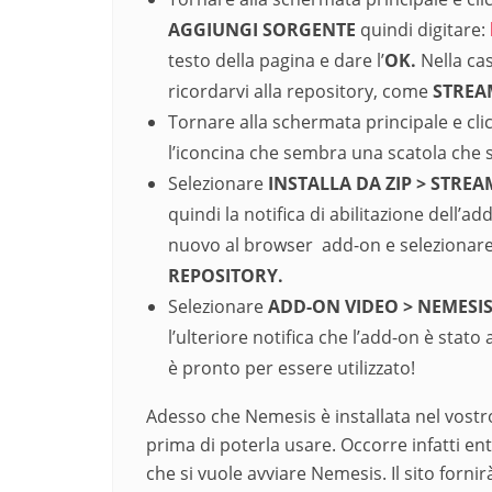
AGGIUNGI SORGENTE
quindi digitare:
testo della pagina e dare l’
OK.
Nella ca
ricordarvi alla repository, come
STRE
Tornare alla schermata principale e cli
l’iconcina che sembra una scatola che si
Selezionare
INSTALLA DA ZIP > STREAM
quindi la notifica di abilitazione dell’a
nuovo al browser add-on e selezionar
REPOSITORY.
Selezionare
ADD-ON V
IDEO > NEMESI
l’ulteriore notifica che l’add-on è stat
è pronto per essere utilizzato!
Adesso che Nemesis è installata nel vostr
prima di poterla usare. Occorre infatti ent
che si vuole avviare Nemesis. Il sito forn