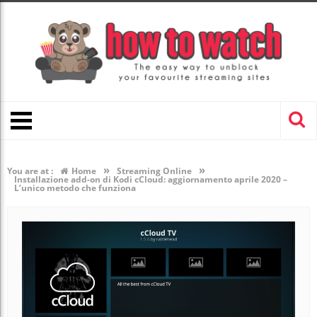
»
»
You are at :
Home
Streaming Online
Installazione add-on di Kodi cCloud: aggiornamento aprile 2020 –
L’unico metodo che funziona