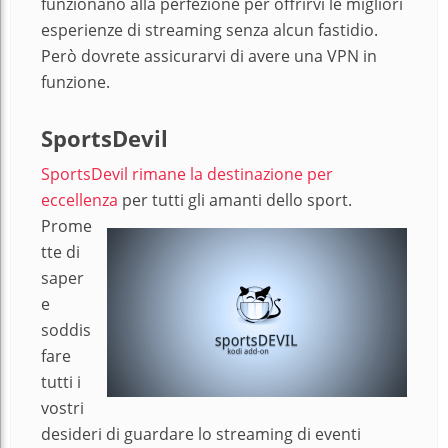
funzionano alla perfezione per offrirvi le migliori
esperienze di streaming senza alcun fastidio.
Però dovrete assicurarvi di avere una VPN in
funzione.
SportsDevil
SportsDevil rimane la destinazione per
eccellenza
per tutti gli amanti dello sport.
Prome
tte di
saper
e
soddis
fare
tutti i
vostri
desideri di guardare lo streaming di eventi