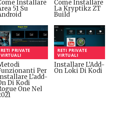
Come Installare
Come Installare
Area 51 Su
La Kryptikz ZT
Android
Build
RETI PRIVATE
RETI PRIVATE
VIRTUALI
VIRTUALI
Metodi
Installare L’Add-
Funzionanti Per
On Loki Di Kodi
Installare L’add-
On Di Kodi
Rogue One Nel
2021