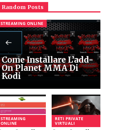
Random Posts
STREAMING ONLINE
Come Installare L’add-
On Planet MMA Di
Kodi
STREAMING
RETI PRIVATE
ONLINE
VIRTUALI