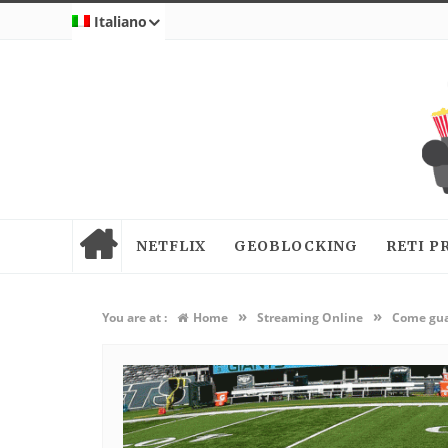
Italiano
NETFLIX
GEOBLOCKING
RETI P
»
»
You are at :
Home
Streaming Online
Come guar