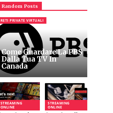
Random Posts
RETI PRIVATE VIRTUALI
Come Guardare La PBS
Dalla Tua TV In
Canada
STREAMING
STREAMING
ONLINE
ONLINE