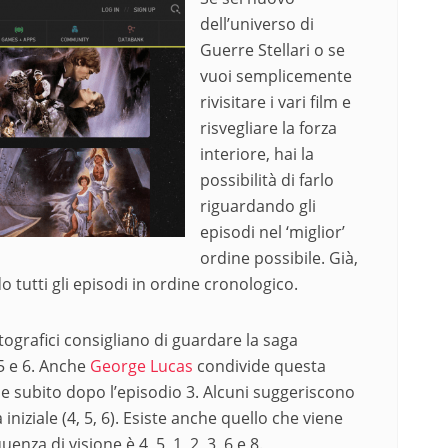
dell’universo di
Guerre Stellari o se
vuoi semplicemente
rivisitare i vari film e
risvegliare la forza
interiore, hai la
possibilità di farlo
riguardando gli
episodi nel ‘miglior’
ordine possibile. Già,
tutti gli episodi in ordine cronologico.
atografici consigliano di guardare la saga
 5 e 6. Anche
George Lucas
condivide questa
e subito dopo l’episodio 3. Alcuni suggeriscono
niziale (4, 5, 6). Esiste anche quello che viene
nza di visione è 4, 5, 1, 2, 3, 6 e 8.