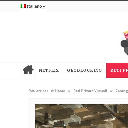
Italiano
NETFLIX
GEOBLOCKING
RETI P
»
»
You are at :
Home
Reti Private Virtuali
Come gu