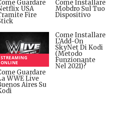
Come Guardare
Come Installare
Netflix USA
Mobdro Sul Tuo
Tramite Fire
Dispositivo
Stick
Come Installare
L’Add-On
SkyNet Di Kodi
(Metodo
STREAMING
Funzionante
ONLINE
Nel 2021)?
Come Guardare
La WWE Live
Buenos Aires Su
Kodi