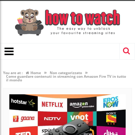
»
»
You are at :
Home
Non categorizzato
Come guardare contenuti in streaming con Amazon Fire TV in tutto
il mondo