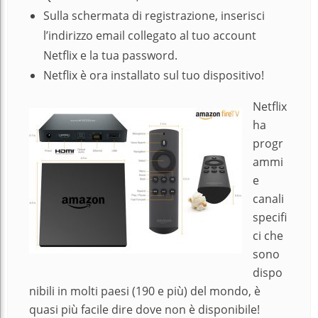
Sulla schermata di registrazione, inserisci
l’indirizzo email collegato al tuo account
Netflix e la tua password.
Netflix è ora installato sul tuo dispositivo!
Netflix
ha
progr
ammi
e
canali
specifi
ci che
sono
dispo
nibili in molti paesi (190 e più) del mondo, è
quasi più facile dire dove non è disponibile!