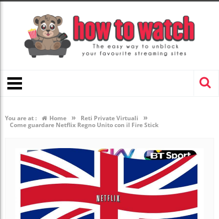
»
»
You are at :
Home
Reti Private Virtuali
Come guardare Netflix Regno Unito con il Fire Stick